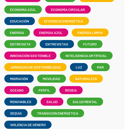
ECONOMIA AZUL
ECONOMÍA CIRCULAR
EDUCACIÓN
EFICIENCIA ENERGÉTICA
ENERGÍA
ENERGIA AZUL
ENERGÍA LIMPIA
ENTREVISTA
ENTREVISTAS
FUTURO
INNOVACIÓN SOSTENIBLE
INTELIGENCIA ARTIFICIAL
JORNADAS DE SOSTENIBILIDAD
LUZ
MAR
MIGRACIÓN
MOVILIDAD
NATURALEZA
OCEANO
PERFIL
REDEIA
RENOVABLES
SALUD
SALUD MENTAL
SEQUÍA
TRANSICIÓN ENERGÉTICA
VIOLENCIA DE GÉNERO