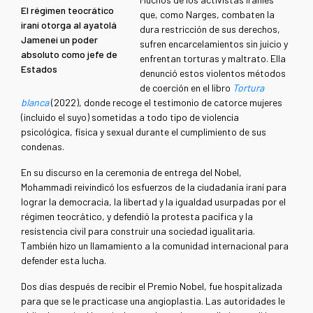
El régimen teocrático
que, como Narges, combaten la
iraní otorga al ayatolá
dura restricción de sus derechos,
Jamenei un poder
sufren encarcelamientos sin juicio y
absoluto como jefe de
enfrentan torturas y maltrato. Ella
Estados
denunció estos violentos métodos
de coerción en el libro
Tortura
blanca
(2022), donde recoge el testimonio de catorce mujeres
(incluido el suyo) sometidas a todo tipo de violencia
psicológica, física y sexual durante el cumplimiento de sus
condenas.
En su discurso en la ceremonia de entrega del Nobel,
Mohammadi reivindicó los esfuerzos de la ciudadanía iraní para
lograr la democracia, la libertad y la igualdad usurpadas por el
régimen teocrático, y defendió la protesta pacífica y la
resistencia civil para construir una sociedad igualitaria.
También hizo un llamamiento a la comunidad internacional para
defender esta lucha.
Dos días después de recibir el Premio Nobel, fue hospitalizada
para que se le practicase una angioplastia. Las autoridades le