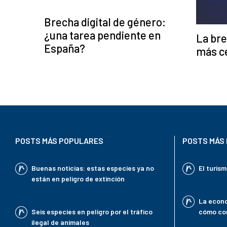
Brecha digital de género:
¿una tarea pendiente en
La bre
España?
más c
POSTS MÁS POPULARES
POSTS MÁS 
Buenas noticias: estas especies ya no
El turis
están en peligro de extinción
La econo
Seis especies en peligro por el tráfico
cómo con
ilegal de animales