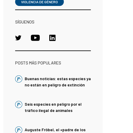
VIOLENCIA DE GÉNERO
SÍGUENOS
POSTS MÁS POPULARES
Buenas noticias: estas especies ya
no están en peligro de extinción
Seis especies en peligro por el
tráfico ilegal de animales
Auguste Fröbel, el «padre de los