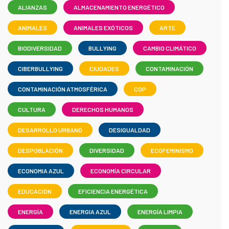
ALIANZAS
ALMACENAMIENTO ENERGÉTICO
ANIMALES
ANIMALES EXÓTICOS
ARTE
BIODIVERSIDAD
BULLYING
CAMBIO CLIMÁTICO
CIBERBULLYING
CIUDADES
CONTAMINACIÓN
CONTAMINACIÓN ATMOSFÉRICA
COP
CULTURA
DERECHOS HUMANOS
DESARROLLO URBANO
DESIGUALDAD
DESPOBLACIÓN
DIVERSIDAD
ECOFEMINISMO
ECONOMIA AZUL
ECONOMÍA CIRCULAR
EDUCACIÓN
EFICIENCIA ENERGÉTICA
ENERGÍA
ENERGIA AZUL
ENERGÍA LIMPIA