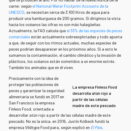
carne: según
el National Water Footprint Accounts de la
UNESCO
, se necesitan cerca de 3.100 litros de agua para
producir una hamburguesa de 200 gramos. Si dirigimos la vista
hacia los océanos las cifras no son más halagüeñas.
Actualmente, la FAO calcula que
el 33% de las especies de peces
comerciales
están actualmente sobreexplotadas y todo apunta
a que, de seguir con los ritmos actuales, muchas especies de
peces podrían desaparecer en los próximos años. Si a esto le
sumamos la contaminación, el cambio climático y la invasión de
plásticos, los océanos están sometidos a un enorme estrés.
También los animales que en él viven.
Precisamente con la idea de
proteger las poblaciones de
La empresa Finless Food
peces y garantizar la seguridad
desarrolla atún rojo a
alimentaria se fundó en 2017 en
partir de las células
San Francisco la empresa
madre de este pescado
Finless Food, orientada a
desarrollar atún rojo a partir de las células madre de este
pescado. No es la única, en 2016, Justin Kolbeck fundó la
empresa Vildtype Food para, según explicó en
El País
,