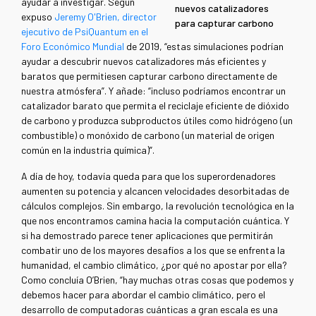
ayudar a investigar. Según
nuevos catalizadores
expuso
Jeremy O'Brien, director
para capturar carbono
ejecutivo de PsiQuantum en el
Foro Económico Mundial
de 2019, “estas simulaciones podrían
ayudar a descubrir nuevos catalizadores más eficientes y
baratos que permitiesen capturar carbono directamente de
nuestra atmósfera”. Y añade: “incluso podríamos encontrar un
catalizador barato que permita el reciclaje eficiente de dióxido
de carbono y produzca subproductos útiles como hidrógeno (un
combustible) o monóxido de carbono (un material de origen
común en la industria química)”.
A día de hoy, todavía queda para que los superordenadores
aumenten su potencia y alcancen velocidades desorbitadas de
cálculos complejos. Sin embargo, la revolución tecnológica en la
que nos encontramos camina hacia la computación cuántica. Y
si ha demostrado parece tener aplicaciones que permitirán
combatir uno de los mayores desafíos a los que se enfrenta la
humanidad, el cambio climático, ¿por qué no apostar por ella?
Como concluía O’Brien, “hay muchas otras cosas que podemos y
debemos hacer para abordar el cambio climático, pero el
desarrollo de computadoras cuánticas a gran escala es una