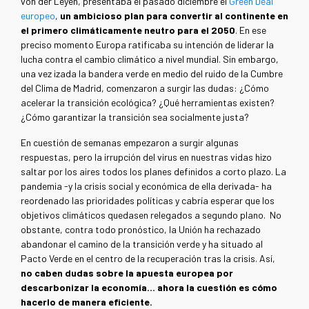
von der Leyen, presentaba el pasado diciembre el
Green Deal
europeo
,
un ambicioso plan para convertir al continente en
el primero climáticamente neutro para el 2050
. En ese
preciso momento Europa ratificaba su intención de liderar la
lucha contra el cambio climático a nivel mundial. Sin embargo,
una vez izada la bandera verde en medio del ruido de la Cumbre
del Clima de Madrid, comenzaron a surgir las dudas: ¿Cómo
acelerar la transición ecológica? ¿Qué herramientas existen?
¿Cómo garantizar la transición sea socialmente justa?
En cuestión de semanas empezaron a surgir algunas
respuestas, pero la irrupción del virus en nuestras vidas hizo
saltar por los aires todos los planes definidos a corto plazo. La
pandemia -y la crisis social y económica de ella derivada- ha
reordenado las prioridades políticas y cabría esperar que los
objetivos climáticos quedasen relegados a segundo plano. No
obstante, contra todo pronóstico, la Unión ha rechazado
abandonar el camino de la transición verde y ha situado al
Pacto Verde en el centro de la recuperación tras la crisis. Así,
no caben dudas sobre la apuesta europea por
descarbonizar la economía… ahora la cuestión es cómo
hacerlo de manera eficiente.