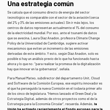
Una estrategia común
Se calcula que el consumo directo de energía del sector
tecnológico es comparable con el sector de la aviación (cerca
del 2% y 3% de las emisiones actuales). Sin ir más lejos, los
centros de datos representan actualmente el 1% del consumo
de la electricidad mundial. Por eso, ante el tsunami de datos
que se avecina, Laura Díaz Anadon, profesora Climate Change
Policy de la Universidad de Cambridge, sugiere activar
mecanismos que eviten un incremento de las emisiones
derivadas de este ámbito. Y esto, según Díaz Anadon, solo es
posible si hay un análisis previo de lo que ha funcionado hasta
ahora y lo que no: "para realizar la promesa de la digitalización
hay que innovar en la gobernanza", señala.
Para Manuel Mateo, subdirector del departamento Unit, Cloud
and Software de la Comisión Europea, ese espíritu innovador es
el que ha perseguido la nueva Comisión en el todavía primer año
de los cinco de legislatura. “Hemos lanzado el Green Deal y la
Estrategia Digital, además de otros proyectos como el de la
Estrategia para la Economía Circular”, recuerda. Además,
la
Unión ha activado recientemente el Fondo europeo para la