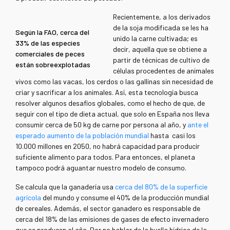
Recientemente, a los derivados
de la soja modificada se les ha
Según la FAO, cerca del
unido la carne cultivada; es
33% de las especies
decir, aquella que se obtiene a
comerciales de peces
partir de técnicas de cultivo de
están sobreexplotadas
células procedentes de animales
vivos como las vacas, los cerdos o las gallinas sin necesidad de
criar y sacrificar a los animales. Así, esta tecnología busca
resolver algunos desafíos globales, como el hecho de que, de
seguir con el tipo de dieta actual, que solo en España nos lleva
consumir cerca de 50 kg de carne por persona al año, y
ante el
esperado aumento de la población mundial
hasta casi los
10.000 millones en 2050, no habrá capacidad para producir
suficiente alimento para todos. Para entonces, el planeta
tampoco podrá aguantar nuestro modelo de consumo.
Se calcula que la ganadería usa
cerca del 80% de la superficie
agrícola
del mundo y consume el 40% de la producción mundial
de cereales. Además, el sector ganadero es responsable de
cerca del 18% de las emisiones de gases de efecto invernadero
que se producen al año. Por no hablar de la huella hídrica de la