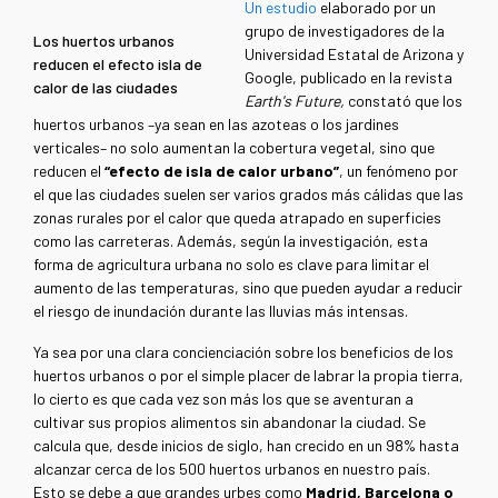
Un estudio
elaborado por un
grupo de investigadores de la
Los huertos urbanos
Universidad Estatal de Arizona y
reducen el efecto isla de
Google, publicado en la revista
calor de las ciudades
Earth's Future,
constató que los
huertos urbanos –ya sean en las azoteas o los jardines
verticales– no solo aumentan la cobertura vegetal, sino que
reducen el
“efecto de isla de calor urbano”
, un fenómeno por
el que las ciudades suelen ser varios grados más cálidas que las
zonas rurales por el calor que queda atrapado en superficies
como las carreteras. Además, según la investigación, esta
forma de agricultura urbana no solo es clave para limitar el
aumento de las temperaturas, sino que pueden ayudar a reducir
el riesgo de inundación durante las lluvias más intensas.
Ya sea por una clara concienciación sobre los beneficios de los
huertos urbanos o por el simple placer de labrar la propia tierra,
lo cierto es que cada vez son más los que se aventuran a
cultivar sus propios alimentos sin abandonar la ciudad. Se
calcula que, desde inicios de siglo, han crecido en un 98% hasta
alcanzar cerca de los 500 huertos urbanos en nuestro país.
Esto se debe a que grandes urbes como
Madrid, Barcelona o