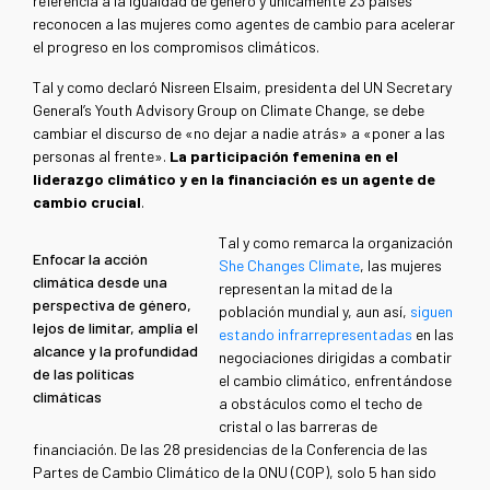
referencia a la igualdad de género y únicamente 23 países
reconocen a las mujeres como agentes de cambio para acelerar
el progreso en los compromisos climáticos.
Tal y como declaró Nisreen Elsaim, presidenta del UN Secretary
General’s Youth Advisory Group on Climate Change, se debe
cambiar el discurso de «no dejar a nadie atrás» a «poner a las
personas al frente».
La participación femenina en el
liderazgo climático y en la financiación es un agente de
cambio crucial
.
Tal y como remarca la organización
Enfocar la acción
She Changes Climate
, las mujeres
climática desde una
representan la mitad de la
perspectiva de género,
población mundial y, aun así,
siguen
lejos de limitar, amplía el
estando infrarrepresentadas
en las
alcance y la profundidad
negociaciones dirigidas a combatir
de las políticas
el cambio climático, enfrentándose
climáticas
a obstáculos como el techo de
cristal o las barreras de
financiación. De las 28 presidencias de la Conferencia de las
Partes de Cambio Climático de la ONU (COP), solo 5 han sido