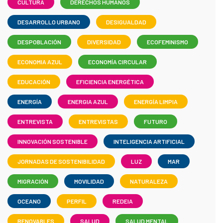
CULTURA
DERECHOS HUMANOS
DESARROLLO URBANO
DESIGUALDAD
DESPOBLACIÓN
DIVERSIDAD
ECOFEMINISMO
ECONOMIA AZUL
ECONOMÍA CIRCULAR
EDUCACIÓN
EFICIENCIA ENERGÉTICA
ENERGÍA
ENERGIA AZUL
ENERGÍA LIMPIA
ENTREVISTA
ENTREVISTAS
FUTURO
INNOVACIÓN SOSTENIBLE
INTELIGENCIA ARTIFICIAL
JORNADAS DE SOSTENIBILIDAD
LUZ
MAR
MIGRACIÓN
MOVILIDAD
NATURALEZA
OCEANO
PERFIL
REDEIA
RENOVABLES
SALUD
SALUD MENTAL