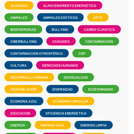
ALIANZAS
ALMACENAMIENTO ENERGÉTICO
ANIMALES
ANIMALES EXÓTICOS
ARTE
BIODIVERSIDAD
BULLYING
CAMBIO CLIMÁTICO
CIBERBULLYING
CIUDADES
CONTAMINACIÓN
CONTAMINACIÓN ATMOSFÉRICA
COP
CULTURA
DERECHOS HUMANOS
DESARROLLO URBANO
DESIGUALDAD
DESPOBLACIÓN
DIVERSIDAD
ECOFEMINISMO
ECONOMIA AZUL
ECONOMÍA CIRCULAR
EDUCACIÓN
EFICIENCIA ENERGÉTICA
ENERGÍA
ENERGIA AZUL
ENERGÍA LIMPIA