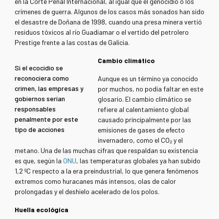
en la Corte Penal Internacional, al igual que el genocidio o los
crímenes de guerra. Algunos de los casos más sonados han sido
el desastre de Doñana de 1998, cuando una presa minera vertió
residuos tóxicos al río Guadiamar o el vertido del petrolero
Prestige frente a las costas de Galicia.
Cambio climático
Si el ecocidio se
reconociera como
Aunque es un término ya conocido
crimen, las empresas y
por muchos, no podía faltar en este
gobiernos serían
glosario. El cambio climático se
responsables
refiere al calentamiento global
penalmente por este
causado principalmente por las
tipo de acciones
emisiones de gases de efecto
invernadero, como el CO₂ y el
metano. Una de las muchas cifras que respaldan su existencia
es que, según la
ONU
, las temperaturas globales ya han subido
1,2 ºC respecto a la era preindustrial, lo que genera fenómenos
extremos como huracanes más intensos, olas de calor
prolongadas y el deshielo acelerado de los polos.
Huella ecológica