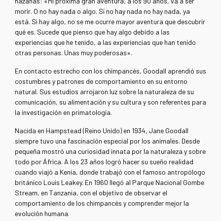
hazañas: «Mi próxima gran aventura, a los 90 años, va a ser
morir. O no hay nada o algo. Si no hay nada no hay nada, ya
está. Si hay algo, no se me ocurre mayor aventura que descubrir
qué es. Sucede que pienso que hay algo debido a las
experiencias que he tenido, a las experiencias que han tenido
otras personas. Unas muy poderosas».
En contacto estrecho con los chimpancés, Goodall aprendió sus
costumbres y patrones de comportamiento en su entorno
natural. Sus estudios arrojaron luz sobre la naturaleza de su
comunicación, su alimentación y su cultura y son referentes para
la investigación en primatología.
Nacida en Hampstead (Reino Unido) en 1934, Jane Goodall
siempre tuvo una fascinación especial por los animales. Desde
pequeña mostró una curiosidad innata por la naturaleza y sobre
todo por África. A los 23 años logró hacer su sueño realidad
cuando viajó a Kenia, donde trabajó con el famoso antropólogo
británico Louis Leakey. En 1960 llegó al Parque Nacional Gombe
Stream, en Tanzania, con el objetivo de observar el
comportamiento de los chimpancés y comprender mejor la
evolución humana.