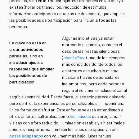
paralelas, sino en introducir ajustes razonables en las que ya
existen (horarios tranquilos, reducción de estímulos,
información anticipada o espacios de descanso), que amplíen
las posibilidades de participación para incluir a todas las
personas.
Algunas iniciativas ya están
La clave no está en
marcando el camino, como es el
crear actividades
caso de las fiestas silenciosas
paralelas, sino en
(
silent disco
), uno de los ejemplos
introducir ajustes
más conocidos donde todos los
razonables que amplíen
asistentes escuchan la misma
las posibilidades de
música a través de auriculares
participación
inalámbricos, pero cada persona
regula el volumen o incluso el canal
según su sensibilidad. Desde fuera, el espacio parece calmado
pero dentro, la experiencia es personalizable, sin imponer una
única forma de disfrutar. Este enfoque se está extendiendo a
otros ámbitos culturales, como
los museos
que programan
visitas con aforo reducido, iluminación estable y sin estímulos
sonoros inesperados. También los cines que apuestan por
pases adaptados
con volumen más bajo, luces tenues