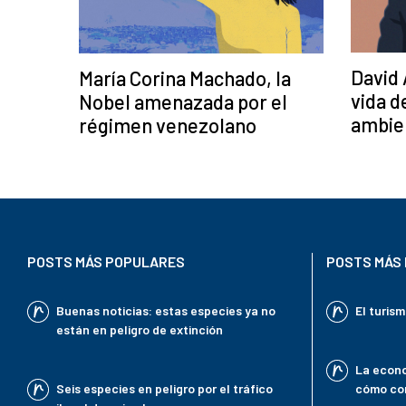
David
María Corina Machado, la
vida d
Nobel amenazada por el
ambien
régimen venezolano
POSTS MÁS POPULARES
POSTS MÁS 
Buenas noticias: estas especies ya no
El turis
están en peligro de extinción
La econo
Seis especies en peligro por el tráfico
cómo con