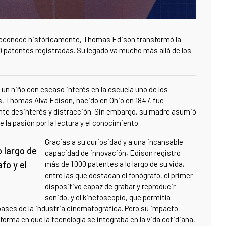
e reconoce históricamente, Thomas Edison transformó la
 patentes registradas. Su legado va mucho más allá de los
 un niño con escaso interés en la escuela uno de los
ños, Thomas Alva Edison, nacido en Ohio en 1847, fue
ente desinterés y distracción. Sin embargo, su madre asumió
 la pasión por la lectura y el conocimiento.
Gracias a su curiosidad y a una incansable
o largo de
capacidad de innovación, Edison registró
fo y el
más de 1.000 patentes a lo largo de su vida,
entre las que destacan el fonógrafo, el primer
dispositivo capaz de grabar y reproducir
sonido, y el kinetoscopio, que permitía
ases de la industria cinematográfica. Pero su impacto
orma en que la tecnología se integraba en la vida cotidiana,