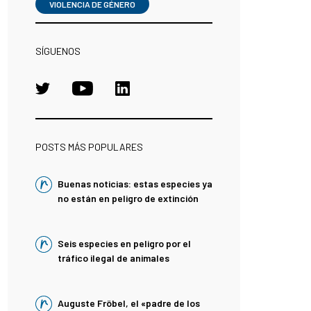
VIOLENCIA DE GÉNERO
SÍGUENOS
POSTS MÁS POPULARES
Buenas noticias: estas especies ya
no están en peligro de extinción
Seis especies en peligro por el
tráfico ilegal de animales
Auguste Fröbel, el «padre de los