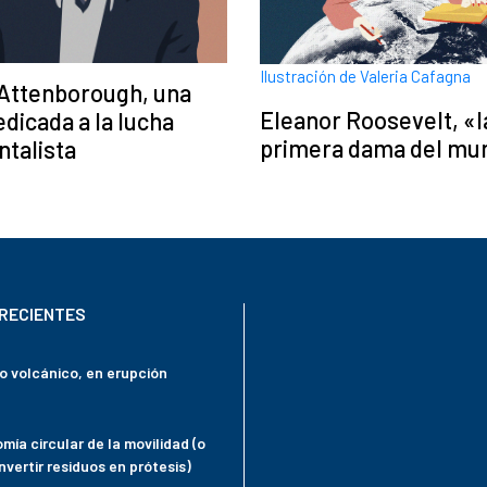
Ilustración de Valeria Cafagna
 Attenborough, una
Eleanor Roosevelt, «l
edicada a la lucha
primera dama del mu
talista
RECIENTES
mo volcánico, en erupción
mía circular de la movilidad (o
vertir residuos en prótesis)