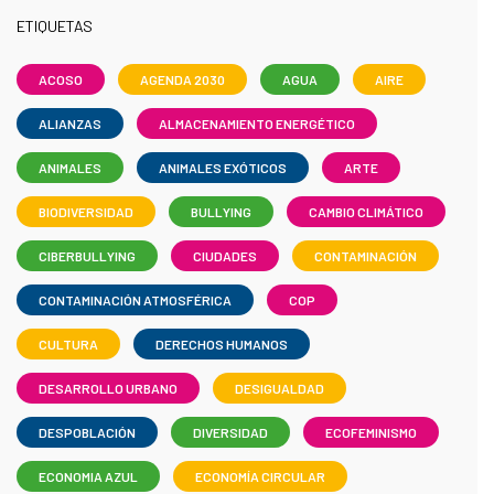
ETIQUETAS
ACOSO
AGENDA 2030
AGUA
AIRE
ALIANZAS
ALMACENAMIENTO ENERGÉTICO
ANIMALES
ANIMALES EXÓTICOS
ARTE
BIODIVERSIDAD
BULLYING
CAMBIO CLIMÁTICO
CIBERBULLYING
CIUDADES
CONTAMINACIÓN
CONTAMINACIÓN ATMOSFÉRICA
COP
CULTURA
DERECHOS HUMANOS
DESARROLLO URBANO
DESIGUALDAD
DESPOBLACIÓN
DIVERSIDAD
ECOFEMINISMO
ECONOMIA AZUL
ECONOMÍA CIRCULAR