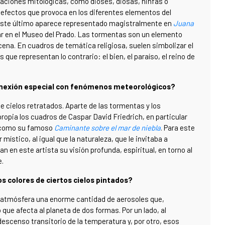
taciones mitológicas, como dioses, diosas, ninfas o
 efectos que provoca en los diferentes elementos del
. Este último aparece representado magistralmente en
Juana
r en el Museo del Prado. Las tormentas son un elemento
cena. En cuadros de temática religiosa, suelen simbolizar el
es que representan lo contrario: el bien, el paraíso, el reino de
conexión especial con fenómenos meteorológicos?
cielos retratados. Aparte de las tormentas y los
opia los cuadros de Caspar David Friedrich, en particular
n, como su famoso
Caminante sobre el mar de niebla
. Para este
místico, al igual que la naturaleza, que le invitaba a
an en este artista su visión profunda, espiritual, en torno al
e.
s colores de ciertos cielos pintados?
a atmósfera una enorme cantidad de aerosoles que,
que afecta al planeta de dos formas. Por un lado, al
 descenso transitorio de la temperatura y, por otro, esos