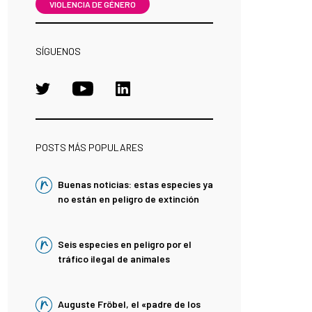
VIOLENCIA DE GÉNERO
SÍGUENOS
POSTS MÁS POPULARES
Buenas noticias: estas especies ya
no están en peligro de extinción
Seis especies en peligro por el
tráfico ilegal de animales
Auguste Fröbel, el «padre de los