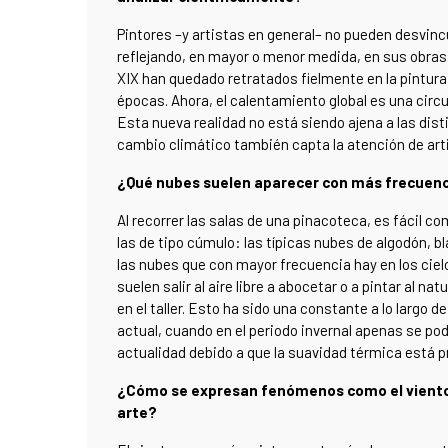
Pintores –y artistas en general– no pueden desvinc
reflejando, en mayor o menor medida, en sus obras. 
XIX han quedado retratados fielmente en la pintur
épocas. Ahora, el calentamiento global es una cir
Esta nueva realidad no está siendo ajena a las dis
cambio climático también capta la atención de a
¿Qué nubes suelen aparecer con más frecuenci
Al recorrer las salas de una pinacoteca, es fácil 
las de tipo cúmulo: las típicas nubes de algodón, 
las nubes que con mayor frecuencia hay en los ciel
suelen salir al aire libre a abocetar o a pintar al n
en el taller. Esto ha sido una constante a lo largo 
actual, cuando en el periodo invernal apenas se podí
actualidad debido a que la suavidad térmica está 
¿Cómo se expresan fenómenos como el viento
arte?