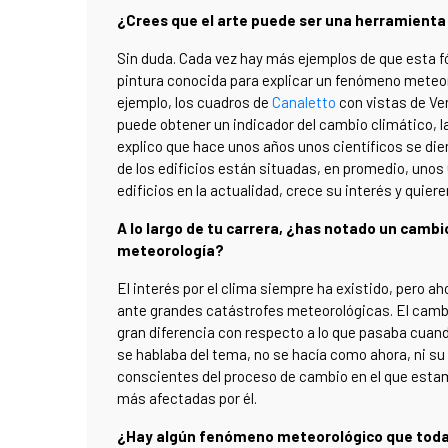
¿Crees que el arte puede ser una herramienta
Sin duda. Cada vez hay más ejemplos de que esta fó
pintura conocida para explicar un fenómeno meteor
ejemplo, los cuadros de
Canaletto
con vistas de Ven
puede obtener un indicador del cambio climático, l
explico que hace unos años unos científicos se die
de los edificios están situadas, en promedio, uno
edificios en la actualidad, crece su interés y quier
A lo largo de tu carrera, ¿has notado un cambio
meteorología?
El interés por el clima siempre ha existido, pero
ante grandes catástrofes meteorológicas. El cambi
gran diferencia con respecto a lo que pasaba cuan
se hablaba del tema, no se hacía como ahora, ni s
conscientes del proceso de cambio en el que esta
más afectadas por él.
¿Hay algún fenómeno meteorológico que todaví