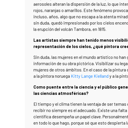
aerosoles alteran la dispersión de la luz, lo que in
rojos, naranjas o amarillos. Este fenómeno provo
incluso, años, algo que no escapa a la atenta mir
sin duda, quedó impresionado por los cielos encen
la erupción del volcán Tambora, en 1815.
Las artistas siempre han tenido menos visibil
representación de los cielos, ¿qué pintora cr
Sin duda, las mujeres en el mundo artístico no han
información de su obra pictórica. Visibilizar su leg
mujeres de otros ámbitos. En el caso de la pintura
a la pintora noruega
Kitty Lange Kielland
y a la pin
Como puente entre la ciencia y el público ge
las ciencias atmosféricas?
El tiempo y el clima tienen la ventaja de ser temas
recibir no siempre es el adecuado. Existe una falta
científica desempeña un papel clave. Personalment
en todo lo que hago, porque sé que esto despierta la