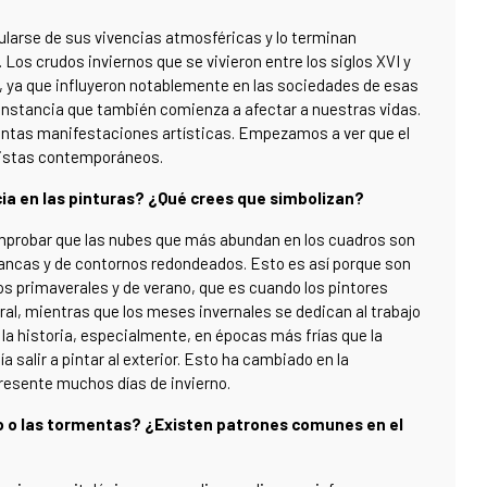
ularse de sus vivencias atmosféricas y lo terminan
Los crudos inviernos que se vivieron entre los siglos XVI y
a, ya que influyeron notablemente en las sociedades de esas
cunstancia que también comienza a afectar a nuestras vidas.
tintas manifestaciones artísticas. Empezamos a ver que el
rtistas contemporáneos.
a en las pinturas? ¿Qué crees que simbolizan?
comprobar que las nubes que más abundan en los cuadros son
blancas y de contornos redondeados. Esto es así porque son
os primaverales y de verano, que es cuando los pintores
atural, mientras que los meses invernales se dedican al trabajo
de la historia, especialmente, en épocas más frías que la
a salir a pintar al exterior. Esto ha cambiado en la
presente muchos días de invierno.
 o las tormentas? ¿Existen patrones comunes en el