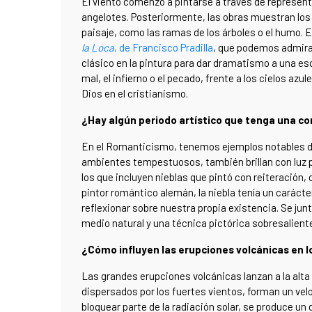
El viento comenzó a pintarse a través de represen
angelotes. Posteriormente, las obras muestran los
paisaje, como las ramas de los árboles o el humo
la Loca
, de Francisco Pradilla
, que podemos admira
clásico en la pintura para dar dramatismo a una es
mal, el infierno o el pecado, frente a los cielos azul
Dios en el cristianismo.
¿Hay algún periodo artístico que tenga una 
En el Romanticismo, tenemos ejemplos notables de 
ambientes tempestuosos, también brillan con luz pr
los que incluyen nieblas que pintó con reiteració
pintor romántico alemán, la niebla tenía un carácter 
reflexionar sobre nuestra propia existencia. Se junt
medio natural y una técnica pictórica sobresalient
¿Cómo influyen las erupciones volcánicas en lo
Las grandes erupciones volcánicas lanzan a la alt
dispersados por los fuertes vientos, forman un velo 
bloquear parte de la radiación solar, se produce un