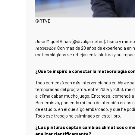
©RTVE
José Miguel Viñas (@divulgameteo), físico y meteor
retratados
. Con más de 20 años de experiencia e
meteorológicos se reflejan en la pintura y su impact
¿Qué te inspiró a conectar la meteorología con 
Todo comenzó con mis intervenciones en
No es un 
temporadas del programa, entre 2004 y 2006, me di
al clima daban mucho juego. Entonces, comencé a v
Bornemisza, poniendo mi foco de atención en los ci
de estudio, en el que sigo embarcado, y que he podid
Todo ese trabajo ha culminado en este libro.
¿Las pinturas captan cambios climáticos o me
analizar científicamente?