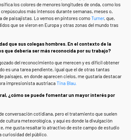
tensifica los colores de menores longitudes de onda, como los
ca crepúsculos más intensos durante semanas, meses o,
ada de paisajistas. Lo vemos en pintores como
Turner
, que,
didos que se vieron en Europa y otras zonas del mundo tras
idad que sus colegas hombres. En el contexto de la
ees que debería ser más reconocida por su trabajo?
 gozado del reconocimiento que merecen y es difícil obtener
ado es una tarea pendiente, igual que el de otras tantas
 de paisajes, en donde aparecen cielos, me gustaría destacar
tora impresionista austriaca
Tina Blau.
neral, ¿cómo se puede fomentar un mayor interés por
 de conversación cotidiana, pero el tratamiento que suelen
 de cultura meteorológica, y aquí es donde la divulgación
e, me gusta resaltar lo atractivo de este campo de estudio
 curiosidad del público.