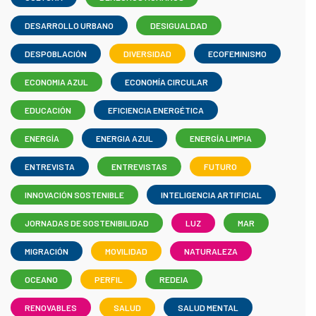
DESARROLLO URBANO
DESIGUALDAD
DESPOBLACIÓN
DIVERSIDAD
ECOFEMINISMO
ECONOMIA AZUL
ECONOMÍA CIRCULAR
EDUCACIÓN
EFICIENCIA ENERGÉTICA
ENERGÍA
ENERGIA AZUL
ENERGÍA LIMPIA
ENTREVISTA
ENTREVISTAS
FUTURO
INNOVACIÓN SOSTENIBLE
INTELIGENCIA ARTIFICIAL
JORNADAS DE SOSTENIBILIDAD
LUZ
MAR
MIGRACIÓN
MOVILIDAD
NATURALEZA
OCEANO
PERFIL
REDEIA
RENOVABLES
SALUD
SALUD MENTAL