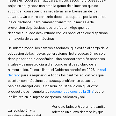
naturales, yogures sin azúcares, frutos secos no procesados y
bajos en sal, y toda una amplia gama de alimentos que no
supongan consecuencias negativas en el bienestar de los
usuarios. Un centro sanitario debe preocuparse por la salud de
los ciudadanos, pero también transmitir un mensaje de
prevención de prácticas que la afecten. Algo que, por
desgracia, queda desvirtuado con los productos que dispensan
la mayoría de estas máquinas.
Del mismo modo, los centros escolares, que están al cargo de la
educación de las nuevas generaciones. Esta educación no solo
debe pasar por lo académico, sino abarcar también aspectos
vitales y de nuestro día a día, como es el caso claro de la
alimentación. En esta línea, el Gobierno aprobó en 2025 un
real
decreto
para asegurar que todos los centros educativos que
cuenten con máquinas de
vending
prohíban en estas las
bebidas energéticas, la bollería industrial o cualquier otro
producto que incumpla las
recomendaciones de la OMS
sobre
los límites en la ingesta de grasas, azúcares y sal.
Por otro lado, el Gobierno tramita
La legislación y la
además un nuevo decreto ley que
concienciación social