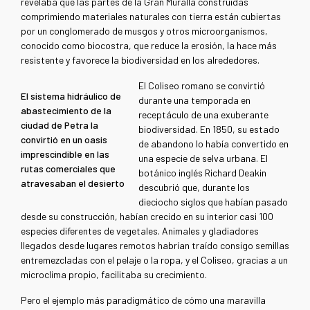
revelaba que las partes de la Gran Muralla construidas
comprimiendo materiales naturales con tierra están cubiertas
por un conglomerado de musgos y otros microorganismos,
conocido como biocostra, que reduce la erosión, la hace más
resistente y favorece la biodiversidad en los alrededores.
El Coliseo romano se convirtió
El sistema hidráulico de
durante una temporada en
abastecimiento de la
receptáculo de una exuberante
ciudad de Petra la
biodiversidad. En 1850, su estado
convirtió en un oasis
de abandono lo había convertido en
imprescindible en las
una especie de selva urbana. El
rutas comerciales que
botánico inglés Richard Deakin
atravesaban el desierto
descubrió que, durante los
dieciocho siglos que habían pasado
desde su construcción, habían crecido en su interior casi 100
especies diferentes de vegetales. Animales y gladiadores
llegados desde lugares remotos habrían traído consigo semillas
entremezcladas con el pelaje o la ropa, y el Coliseo, gracias a un
microclima propio, facilitaba su crecimiento.
Pero el ejemplo más paradigmático de cómo una maravilla