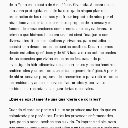
de la Mona en la costa de Almuñécar, Granada. A pesar de ser
una zona protegida, no se le ha otorgado ningún plan de
ordenación de los recursos y sufre un impacto de años por el
abandono accidental de elementos propios de la pesca y el
fondeo de embarcaciones como redes, anclas y cadenas. Lo
primero que hicimos fue crear una red científica, junto con
diversas instituciones públicas y privadas, para estudiar el
ecosistema desde todos los puntos posibles. Desarrollamos
desde estudios genéticos y de ADN hasta otros poblacionales
de las especies que vivían en los arrecifes, pasando por
investigar la hidrodinámica de las corrientes y los parámetros
ambientales y, sobre todo, un estudio geomorfológico. A partir
de ahí arranca un programa de saneamiento para retirar todos
los residuos, y aquellos corales fracturados y, por tanto,
heridos, se trasladan a las guarderías de corales.
¿Qué es exactamente una guardería de corales?
Cuando el coral se parte o fisura se produce una herida que es
colonizada por parásitos. Estos les provocan enfermedades
que, poco a poco, acaban con su vida. Es imprescindible, para
que puedan repoblarse, someterlos a un tratamiento previo que