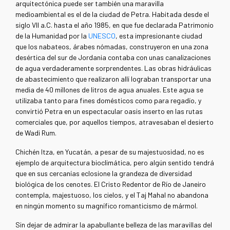
arquitectónica puede ser también una maravilla
medioambiental es el de la ciudad de Petra. Habitada desde el
siglo VII a.C. hasta el año 1985, en que fue declarada Patrimonio
de la Humanidad por la
UNESCO
, esta impresionante ciudad
que los nabateos, árabes nómadas, construyeron en una zona
desértica del sur de Jordania contaba con unas canalizaciones
de agua verdaderamente sorprendentes. Las obras hidráulicas
de abastecimiento que realizaron allí lograban transportar una
media de 40 millones de litros de agua anuales. Este agua se
utilizaba tanto para fines domésticos como para regadío, y
convirtió Petra en un espectacular oasis inserto en las rutas
comerciales que, por aquellos tiempos, atravesaban el desierto
de Wadi Rum.
Chichén Itza, en Yucatán, a pesar de su majestuosidad, no es
ejemplo de arquitectura bioclimática, pero algún sentido tendrá
que en sus cercanías eclosione la grandeza de diversidad
biológica de los cenotes. El Cristo Redentor de Río de Janeiro
contempla, majestuoso, los cielos, y el Taj Mahal no abandona
en ningún momento su magnífico romanticismo de mármol.
Sin dejar de admirar la apabullante belleza de las maravillas del