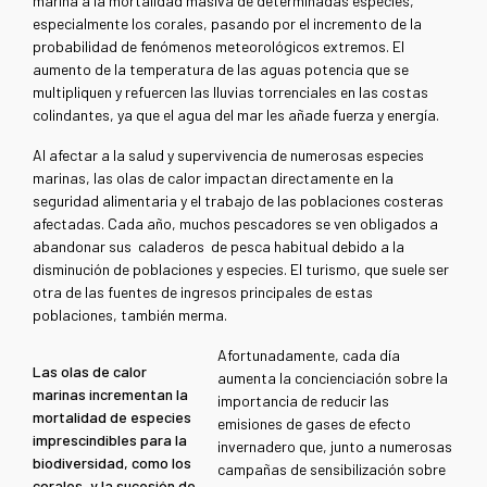
marina a la mortalidad masiva de determinadas especies,
especialmente los corales, pasando por el incremento de la
probabilidad de fenómenos meteorológicos extremos. El
aumento de la temperatura de las aguas potencia que se
multipliquen y refuercen las lluvias torrenciales en las costas
colindantes, ya que el agua del mar les añade fuerza y energía.
Al afectar a la salud y supervivencia de numerosas especies
marinas, las olas de calor impactan directamente en la
seguridad alimentaria y el trabajo de las poblaciones costeras
afectadas. Cada año, muchos pescadores se ven obligados a
abandonar sus caladeros de pesca habitual debido a la
disminución de poblaciones y especies. El turismo, que suele ser
otra de las fuentes de ingresos principales de estas
poblaciones, también merma.
Afortunadamente, cada día
Las olas de calor
aumenta la concienciación sobre la
marinas incrementan la
importancia de reducir las
mortalidad de especies
emisiones de gases de efecto
imprescindibles para la
invernadero que, junto a numerosas
biodiversidad, como los
campañas de sensibilización sobre
corales, y la sucesión de