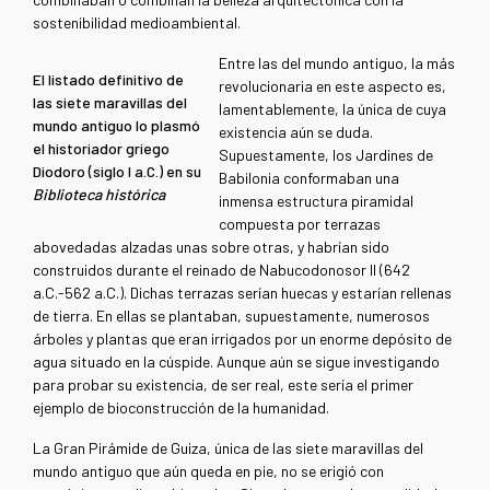
sostenibilidad medioambiental.
Entre las del mundo antiguo, la más
El listado definitivo de
revolucionaria en este aspecto es,
las siete maravillas del
lamentablemente, la única de cuya
mundo antiguo lo plasmó
existencia aún se duda.
el historiador griego
Supuestamente, los Jardines de
Diodoro (siglo I a.C.) en su
Babilonia conformaban una
Biblioteca histórica
inmensa estructura piramidal
compuesta por terrazas
abovedadas alzadas unas sobre otras, y habrían sido
construidos durante el reinado de Nabucodonosor II (642
a.C.-562 a.C.). Dichas terrazas serían huecas y estarían rellenas
de tierra. En ellas se plantaban, supuestamente, numerosos
árboles y plantas que eran irrigados por un enorme depósito de
agua situado en la cúspide. Aunque aún se sigue investigando
para probar su existencia, de ser real, este sería el primer
ejemplo de bioconstrucción de la humanidad.
La Gran Pirámide de Guiza, única de las siete maravillas del
mundo antiguo que aún queda en pie, no se erigió con