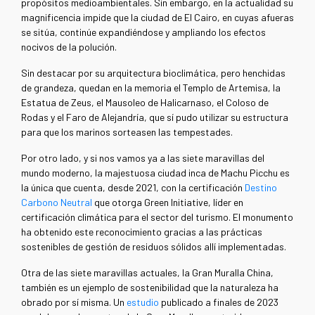
propósitos medioambientales. Sin embargo, en la actualidad su
magnificencia impide que la ciudad de El Cairo, en cuyas afueras
se sitúa, continúe expandiéndose y ampliando los efectos
nocivos de la polución.
Sin destacar por su arquitectura bioclimática, pero henchidas
de grandeza, quedan en la memoria el Templo de Artemisa, la
Estatua de Zeus, el Mausoleo de Halicarnaso, el Coloso de
Rodas y el Faro de Alejandría, que sí pudo utilizar su estructura
para que los marinos sorteasen las tempestades.
Por otro lado, y si nos vamos ya a las siete maravillas del
mundo moderno, la majestuosa ciudad inca de Machu Picchu es
la única que cuenta, desde 2021, con la certificación
Destino
Carbono Neutral
que otorga Green Initiative, líder en
certificación climática para el sector del turismo. El monumento
ha obtenido este reconocimiento gracias a las prácticas
sostenibles de gestión de residuos sólidos allí implementadas.
Otra de las siete maravillas actuales, la Gran Muralla China,
también es un ejemplo de sostenibilidad que la naturaleza ha
obrado por sí misma. Un
estudio
publicado a finales de 2023