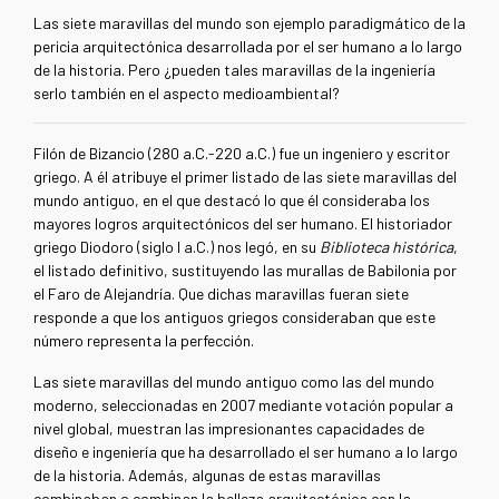
Las siete maravillas del mundo son ejemplo paradigmático de la
pericia arquitectónica desarrollada por el ser humano a lo largo
de la historia. Pero ¿pueden tales maravillas de la ingeniería
serlo también en el aspecto medioambiental?
Filón de Bizancio (280 a.C.-220 a.C.) fue un ingeniero y escritor
griego. A él atribuye el primer listado de las siete maravillas del
mundo antiguo, en el que destacó lo que él consideraba los
mayores logros arquitectónicos del ser humano. El historiador
griego Diodoro (siglo I a.C.) nos legó, en su
Biblioteca histórica
,
el listado definitivo, sustituyendo las murallas de Babilonia por
el Faro de Alejandría. Que dichas maravillas fueran siete
responde a que los antiguos griegos consideraban que este
número representa la perfección.
Las siete maravillas del mundo antiguo como las del mundo
moderno, seleccionadas en 2007 mediante votación popular a
nivel global, muestran las impresionantes capacidades de
diseño e ingeniería que ha desarrollado el ser humano a lo largo
de la historia. Además, algunas de estas maravillas
combinaban o combinan la belleza arquitectónica con la