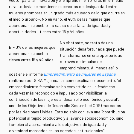
vector para la innovación y el emprendimiento rural. En el medio
rural todavía se mantienen escenarios de desigualdad entre
mujeres y hombres en un grado más acusado de lo que ocurre en
el medio urbano». No en vano, el 40% de las mujeres que
abandonan su pueblo
—
a causa de la falta de igualdad y
oportunidades
—
tienen entre 16 y 44 años.
No obstante, se trata de una
El 40% de las mujeres que
situación desafortunada que puede
abandonan su pueblo
transformarse en una oportunidad
tienen entre 16 y 44 años
a través del impulso del
emprendimiento. Al menos así lo
sostiene el informe
Emprendimiento de mujeres en España
,
realizado por GIRA Mujeres. Tal como explica el documento, “el
emprendimiento femenino se ha convertido en un fenómeno
cada vez más reconocido e impulsado por visibilizar la
contribución de las mujeres al desarrollo económico y social”,
uno de los Objetivos de Desarrollo Sostenible (ODS) marcados
por las Naciones Unidas. Esto no solo conlleva una “contribución
potencial al tejido productivo y al avance socioeconómico, sino
también al acercamiento a los objetivos de igualdad y
diversidad marcados en las agendas institucionales”.