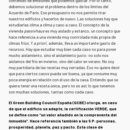
contenido de emisiones que podemos gastar. Por lo tanto,
debemos solucionar el problema dentro de los límites del
Acuerdo de París. Ese presupuesto no nos permite tirar
nuestros edificios y hacerlos de nuevo. Las soluciones hay que
estudiarlas clima a clima y caso a caso. El concepto de la
vivienda
passivhaus
es muy aislado y estanco, un concepto que
hace referencia a una vivienda muy controlada más propia de
climas fríos. Y
a priori,
además, lleva un importante gasto de
recursos. Hay que estudiar muy bien cada caso no para poner
mucho aislamiento, sino el aislamiento justo: no solo nos
aislamos del frío en invierno, sino del calor en verano. No soy
muy partidaria de las recetas muy cerradas. Eso no quiere decir
que para ciertos casos pueda ser buena, ya que consume muy
poca energía en relación con el uso de la casa. Entiendo que se
quiera tener una receta única, pero no es así; lo que tenemos
son muchas soluciones, tantas como cada caso.
El
Green Building Council España
(GCBE) otorga, en caso
de que el edificio se adapte, la certificación VERDE, que
se define como “un valor añadido en la compraventa del
inmueble”. Hace referencia también a las 5 P: personas,
prosperidad, planeta, paz y pacto. Esta clase de