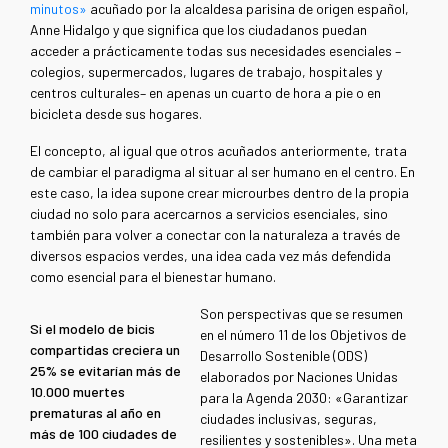
minutos»
acuñado por la alcaldesa parisina de origen español,
Anne Hidalgo y que significa que los ciudadanos puedan
acceder a prácticamente todas sus necesidades esenciales –
colegios, supermercados, lugares de trabajo, hospitales y
centros culturales– en apenas un cuarto de hora a pie o en
bicicleta desde sus hogares.
El concepto, al igual que otros acuñados anteriormente, trata
de cambiar el paradigma al situar al ser humano en el centro. En
este caso, la idea supone crear microurbes dentro de la propia
ciudad no solo para acercarnos a servicios esenciales, sino
también para volver a conectar con la naturaleza a través de
diversos espacios verdes, una idea cada vez más defendida
como esencial para el bienestar humano.
Son perspectivas que se resumen
Si el modelo de bicis
en el número 11 de los Objetivos de
compartidas creciera un
Desarrollo Sostenible (ODS)
25% se evitarían más de
elaborados por Naciones Unidas
10.000 muertes
para la Agenda 2030: «Garantizar
prematuras al año en
ciudades inclusivas, seguras,
más de 100 ciudades de
resilientes y sostenibles». Una meta