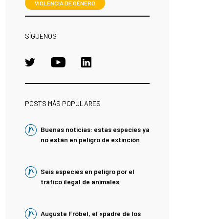
VIOLENCIA DE GÉNERO
SÍGUENOS
POSTS MÁS POPULARES
Buenas noticias: estas especies ya
no están en peligro de extinción
Seis especies en peligro por el
tráfico ilegal de animales
Auguste Fröbel, el «padre de los