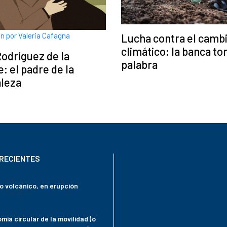
ón por Valeria Cafagna
Lucha contra el camb
climático: la banca to
Rodríguez de la
palabra
: el padre de la
aleza
RECIENTES
mo volcánico, en erupción
mía circular de la movilidad (o