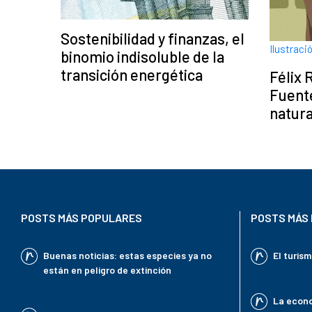
Sostenibilidad y finanzas, el
Ilustraci
binomio indisoluble de la
transición energética
Félix 
Fuente
natur
POSTS MÁS POPULARES
POSTS MÁS 
Buenas noticias: estas especies ya no
El turis
están en peligro de extinción
La econo