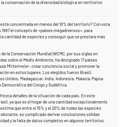
a conservación de la diversidad biológica en territorios
l está concentrada en menos del 10% del territorio? Con esta
n 1997 el concepto de
«
países megadiversos
»
, para
naria cantidad de especies y conseguir que se prestara más
 de la Conservación Mundial (WCMC, por sus siglas en
idas sobre el Medio Ambiente, ha designado 17 países
uía Mittermeier: crear conciencia social y promover la
ión en estos lugares. Los elegidos fueron Brasil,
os Unidos, Madagascar, India, Indonesia, Malasia, Papúa
ca Democrática del Congo y Sudáfrica.
rezca detalles de la situación de cada país. En este
rasil, ya que
es el hogar de una cantidad excepcionalmente
e estima que entre el 15% y el 20% de todas las especies
obstante, es complicado derivar conclusiones sólidas
idad y la falta de datos completos en algunos territorios.