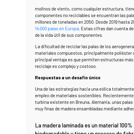
molinos de viento, como cualquier estructura, tiene
componentes no reciclables se encuentran las pal
millones de toneladas en 2050.
Desde 2019 hasta 20
14.000 palas en Europa
. Estas cifras dan cuenta de 
de la vida útil de sus componentes.
La dificultad de reciclar las palas de los aerogen
materiales compuestos, principalmente poliéster o 
principal ventaja es que permiten estructuras más 
reciclaje es complejo y costoso.
Respuestas a un desafío único
Una de las estrategias hacia una eólica totalmente
empleo de materiales sostenibles. Recientemente,
turbina existente en Breuna, Alemania, unas pala
muy finas de madera ensambladas mediante adhe
La madera laminada es un material 100%
biodegradable y tiene un proceso de fabr