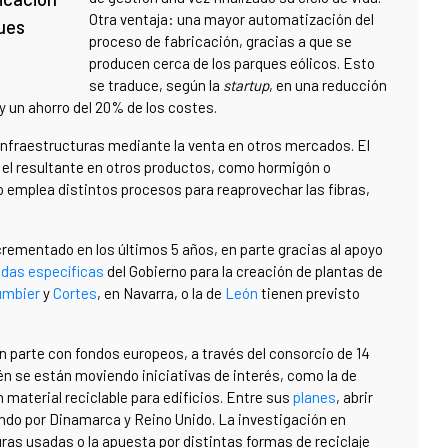
Otra ventaja: una mayor automatización del
ues
proceso de fabricación, gracias a que se
producen cerca de los parques eólicos. Esto
se traduce, según la
startup
, en una reducción
y un ahorro del 20% de los costes.
s infraestructuras mediante la venta en otros mercados. El
a el resultante en otros productos, como hormigón o
 emplea distintos procesos para reaprovechar las fibras,
rementado en los últimos 5 años, en parte gracias al apoyo
das específicas
del Gobierno para la creación de plantas de
umbier
y
Cortes
, en Navarra, o la de
León
tienen previsto
 parte con fondos europeos, a través del consorcio de 14
én se están moviendo iniciativas de interés, como la de
material reciclable para edificios. Entre sus
planes
, abrir
ando por Dinamarca y Reino Unido. La investigación en
uras usadas o la apuesta por distintas formas de reciclaje