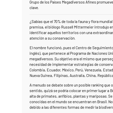
Grupo de los Países Megadiversos Afines promueve l
clave.
¿Sabías que el 70% de toda la fauna y flora mundia
premisa, el biólogo Russell Mittermeier introdujo e
identificar aquellos territorios con una extraordi
atención a su conservación.
El nombre funcionó, pues el Centro de Seguimiento
inglés), que pertenece al Programa de Naciones Un
megadiversos. Su objetivo era el mismo que perseg
necesidad de implementar estrategias de conservac
Colombia, Ecuador, México, Perú, Venezuela, Estad
Nueva Guinea, Filipinas, Australia, China, Repúbli
A menudo se debate sobre un posible ranking que of
sentido, quizá se podría colocar en primer lugar a B
alta de primates, anfibios, plantas y mariposas. S
conocidas en el mundo se encuentran en Brasil.
No 
debido a las diferentes formas de medir la biodivers