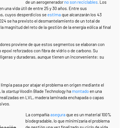
de un aerogenerador
no son reciclables
. Los
n una vida útil de entre 25 y 30 años. Entre sus
as, cuyos desperdicios se
estima
que alcanzarán los 43
24 se ha previsto el desmantelamiento de un total de
la magnitud del reto de la gestión de la energía eólica al final
eradores proviene de que estos segmentos se elaboran con
epoxi reforzados con fibra de vidrio o de carbono. Su
ligeras y duraderas, aunque tienen un inconveniente: su
 limpia pasa por atajar el problema en origen mediante el
 la
startup
Voodin Blade Technology ha
montado
en una
s realizadas en LVL, madera laminada enchapada o capas
sivos.
La compañía
asegura
que es un material 100%
biodegradable, lo que minimizaría el problema
icación
de gestión una vez finalizado su ciclo de vida.