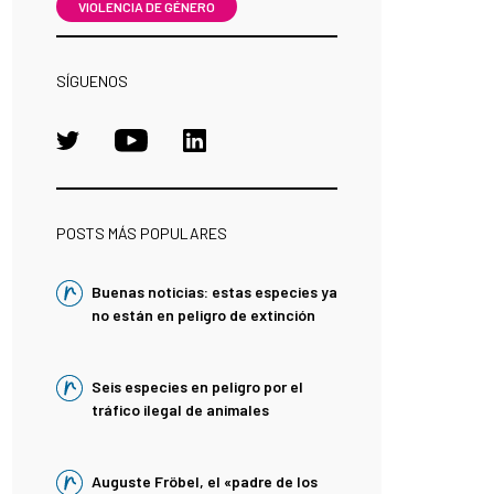
VIOLENCIA DE GÉNERO
SÍGUENOS
POSTS MÁS POPULARES
Buenas noticias: estas especies ya
no están en peligro de extinción
Seis especies en peligro por el
tráfico ilegal de animales
Auguste Fröbel, el «padre de los