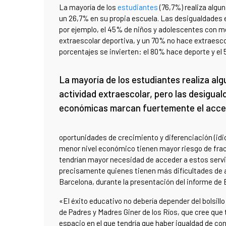
La mayoría de los
estudiantes
(76,7%) realiza algu
un 26,7% en su propia escuela. Las desigualdade
por ejemplo, el 45% de niños y adolescentes con m
extraescolar deportiva, y un 70% no hace extraesco
porcentajes se invierten: el 80% hace deporte y el 
La mayoría de los estudiantes realiza al
actividad extraescolar, pero las desigua
económicas marcan fuertemente el acc
oportunidades de crecimiento y diferenciación (id
menor nivel económico tienen mayor riesgo de frac
tendrían mayor necesidad de acceder a estos servic
precisamente quienes tienen más dificultades de a
Barcelona, durante la presentación del informe de
«El éxito educativo no debería depender del bolsill
de Padres y Madres Giner de los Ríos, que cree que 
espacio en el que tendría que haber igualdad de co