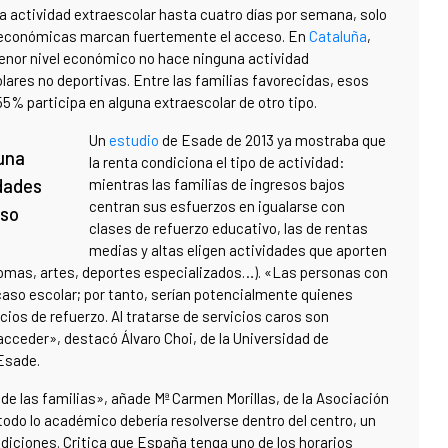
na actividad extraescolar hasta cuatro días por semana, solo
s económicas marcan fuertemente el acceso. En
Cataluña
,
enor nivel económico no hace ninguna actividad
lares no deportivas. Entre las familias favorecidas, esos
55% participa en alguna extraescolar de otro tipo.
Un
estudio
de Esade de 2013 ya mostraba que
guna
la renta condiciona el tipo de actividad:
ldades
mientras las familias de ingresos bajos
centran sus esfuerzos en igualarse con
eso
clases de refuerzo educativo, las de rentas
medias y altas eligen actividades que aporten
iomas, artes, deportes especializados…). «Las personas con
aso escolar; por tanto, serían potencialmente quienes
ios de refuerzo. Al tratarse de servicios caros son
cceder», destacó Álvaro Choi, de la Universidad de
 Esade.
o de las familias», añade Mª Carmen Morillas, de la Asociación
todo lo académico debería resolverse dentro del centro, un
ndiciones. Critica que España tenga uno de los horarios