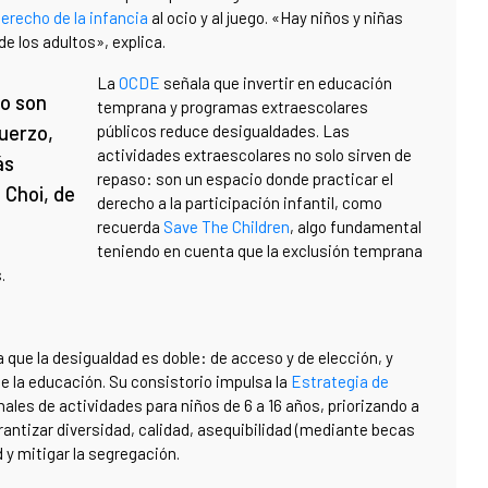
erecho de la infancia
al ocio y al juego. «Hay niños y niñas
e los adultos», explica.
La
OCDE
señala que invertir en educación
o son
temprana y programas extraescolares
uerzo,
públicos reduce desigualdades. Las
actividades extraescolares no solo sirven de
ás
repaso: son un espacio donde practicar el
 Choi, de
derecho a la participación infantil, como
recuerda
Save The Children
, algo fundamental
teniendo en cuenta que la exclusión temprana
.
 que la desigualdad es doble: de acceso y de elección, y
de la educación. Su consistorio impulsa la
Estrategia de
ales de actividades para niños de 6 a 16 años, priorizando a
rantizar diversidad, calidad, asequibilidad (mediante becas
 y mitigar la segregación.