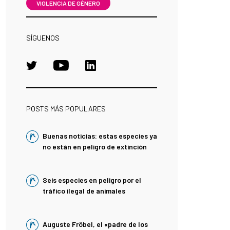
VIOLENCIA DE GÉNERO
SÍGUENOS
POSTS MÁS POPULARES
Buenas noticias: estas especies ya
no están en peligro de extinción
Seis especies en peligro por el
tráfico ilegal de animales
Auguste Fröbel, el «padre de los