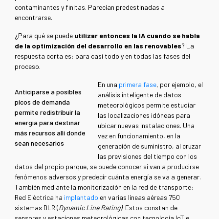
contaminantes y finitas. Parecían predestinadas a
encontrarse.
¿Para qué se puede
utilizar entonces la IA cuando se habla
de la optimización del desarrollo en las renovables
? La
respuesta corta es: para casi todo y en todas las fases del
proceso.
En una
primera fase
, por ejemplo, el
Anticiparse a posibles
análisis inteligente de datos
picos de demanda
meteorológicos permite estudiar
permite redistribuir la
las localizaciones idóneas para
energía para destinar
ubicar nuevas instalaciones. Una
más recursos allí donde
vez en funcionamiento, en la
sean necesarios
generación de suministro, al cruzar
las previsiones del tiempo con los
datos del propio parque, se puede conocer si van a producirse
fenómenos adversos y predecir cuánta energía se va a generar.
También mediante la monitorización en la red de transporte:
Red Eléctrica ha
implantado
en varias líneas aéreas 750
sistemas DLR (
Dynamic Line Rating)
. Estos constan de
sensores y estaciones meteorológicas con tecnología IoT e