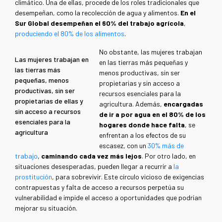
climático. Una de ellas, procede de los roles tradicionales que
desempeñan, como la recolección de agua y alimentos.
En el
Sur Global desempeñan el 60% del trabajo agrícola
,
produciendo el 80% de los alimentos
.
No obstante, las mujeres trabajan
Las mujeres trabajan en
en las tierras más pequeñas y
las tierras más
menos productivas, sin ser
pequeñas, menos
propietarias y sin acceso a
productivas, sin ser
recursos esenciales para la
propietarias de ellas y
agricultura. Además,
encargadas
sin acceso a recursos
de ir a por agua en el 80% de los
esenciales para la
hogares donde hace falta
, se
agricultura
enfrentan a los efectos de su
escasez, con un
30% más de
trabajo
,
caminando cada vez más lejos
. Por otro lado, en
situaciones desesperadas, pueden llegar a recurrir a
la
prostitución
, para sobrevivir. Este círculo vicioso de exigencias
contrapuestas y falta de acceso a recursos perpetúa su
vulnerabilidad e impide el acceso a oportunidades que podrían
mejorar su situación.