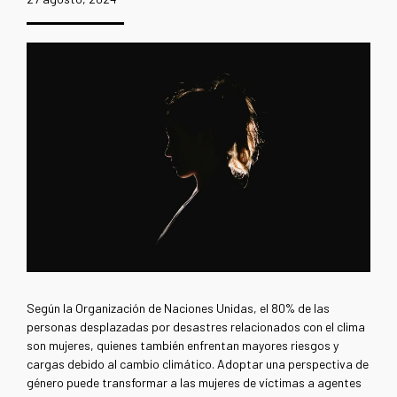
Según la Organización de Naciones Unidas, el 80% de las
personas desplazadas por desastres relacionados con el clima
son mujeres, quienes también enfrentan mayores riesgos y
cargas debido al cambio climático. Adoptar una perspectiva de
género puede transformar a las mujeres de víctimas a agentes