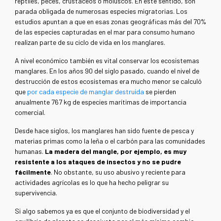
reptiles, peces, crustáceos o moluscos. En este sentido, son
parada obligada de numerosas especies migratorias. Los
estudios apuntan a que en esas zonas geográficas más del 70%
de las especies capturadas en el mar para consumo humano
realizan parte de su ciclo de vida en los manglares.
A nivel económico también es vital conservar los ecosistemas
manglares. En los años 90 del siglo pasado, cuando el nivel de
destrucción de estos ecosistemas era mucho menor se calculó
que
por cada especie de manglar destruida
se pierden
anualmente 767 kg de especies marítimas de importancia
comercial.
Desde hace siglos, los manglares han sido fuente de pesca y
materias primas como la leña o el carbón para las comunidades
humanas.
La madera del mangle, por ejemplo, es muy
resistente a los ataques de insectos y no se pudre
fácilmente
. No obstante, su uso abusivo y reciente para
actividades agrícolas es lo que ha hecho peligrar su
supervivencia.
Si algo sabemos ya es que el conjunto de biodiversidad y el