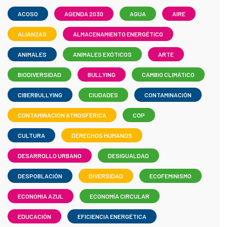
ACOSO
AGENDA 2030
AGUA
AIRE
ALIANZAS
ALMACENAMIENTO ENERGÉTICO
ANIMALES
ANIMALES EXÓTICOS
ARTE
BIODIVERSIDAD
BULLYING
CAMBIO CLIMÁTICO
CIBERBULLYING
CIUDADES
CONTAMINACIÓN
CONTAMINACIÓN ATMOSFÉRICA
COP
CULTURA
DERECHOS HUMANOS
DESARROLLO URBANO
DESIGUALDAD
DESPOBLACIÓN
DIVERSIDAD
ECOFEMINISMO
ECONOMIA AZUL
ECONOMÍA CIRCULAR
EDUCACIÓN
EFICIENCIA ENERGÉTICA