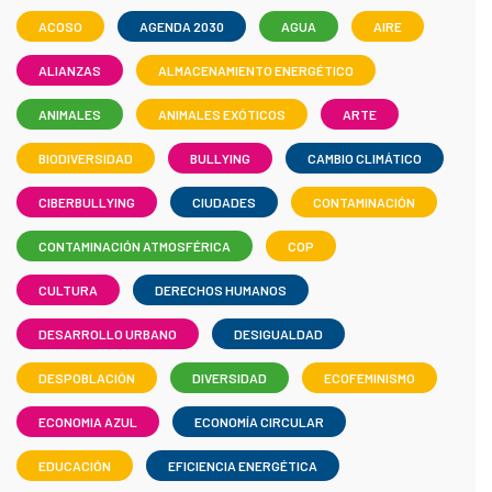
ACOSO
AGENDA 2030
AGUA
AIRE
ALIANZAS
ALMACENAMIENTO ENERGÉTICO
ANIMALES
ANIMALES EXÓTICOS
ARTE
BIODIVERSIDAD
BULLYING
CAMBIO CLIMÁTICO
CIBERBULLYING
CIUDADES
CONTAMINACIÓN
CONTAMINACIÓN ATMOSFÉRICA
COP
CULTURA
DERECHOS HUMANOS
DESARROLLO URBANO
DESIGUALDAD
DESPOBLACIÓN
DIVERSIDAD
ECOFEMINISMO
ECONOMIA AZUL
ECONOMÍA CIRCULAR
EDUCACIÓN
EFICIENCIA ENERGÉTICA