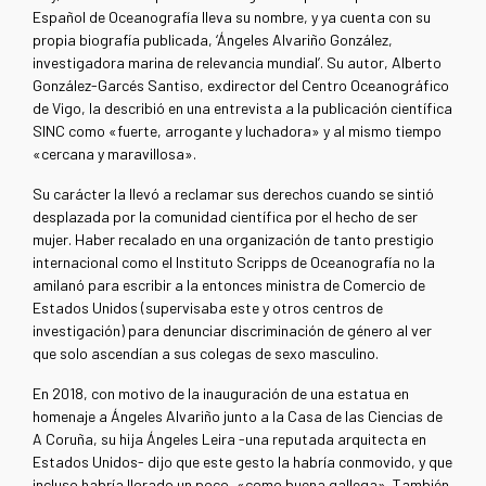
Español de Oceanografía lleva su nombre, y ya cuenta con su
propia biografía publicada, ‘Ángeles Alvariño González,
investigadora marina de relevancia mundial’. Su autor, Alberto
González-Garcés Santiso, exdirector del Centro Oceanográfico
de Vigo, la describió en una entrevista a la publicación científica
SINC como «fuerte, arrogante y luchadora» y al mismo tiempo
«cercana y maravillosa».
Su carácter la llevó a reclamar sus derechos cuando se sintió
desplazada por la comunidad científica por el hecho de ser
mujer. Haber recalado en una organización de tanto prestigio
internacional como el Instituto Scripps de Oceanografía no la
amilanó para escribir a la entonces ministra de Comercio de
Estados Unidos (supervisaba este y otros centros de
investigación) para denunciar discriminación de género al ver
que solo ascendían a sus colegas de sexo masculino.
En 2018, con motivo de la inauguración de una estatua en
homenaje a Ángeles Alvariño junto a la Casa de las Ciencias de
A Coruña, su hija Ángeles Leira -una reputada arquitecta en
Estados Unidos- dijo que este gesto la habría conmovido, y que
incluso habría llorado un poco, «como buena gallega». También