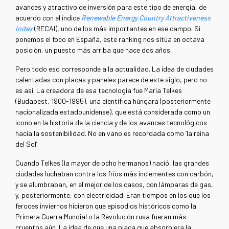
avances y atractivo de inversión para este tipo de energía, de
acuerdo con el índice
Renewable Energy Country Attractiveness
Index
(RECAI), uno de los más importantes en ese campo. Si
ponemos el foco en España, este ranking nos sitúa en octava
posición, un puesto más arriba que hace dos años.
Pero todo eso corresponde a la actualidad. La idea de ciudades
calentadas con placas y paneles parece de este siglo, pero no
es así. La creadora de esa tecnología fue María Telkes
(Budapest, 1900-1995), una científica húngara (posteriormente
nacionalizada estadounidense), que está considerada como un
icono en la historia de la ciencia y de los avances tecnológicos
hacia la sostenibilidad. No en vano es recordada como ‘la reina
del Sol’.
Cuando Telkes (la mayor de ocho hermanos) nació, las grandes
ciudades luchaban contra los fríos más inclementes con carbón,
y se alumbraban, en el mejor de los casos, con lámparas de gas,
y, posteriormente, con electricidad. Eran tiempos en los que los
feroces inviernos hicieron que episodios históricos como la
Primera Guerra Mundial o la Revolución rusa fueran más
cruentos aún. La idea de que una placa que absorbiera la