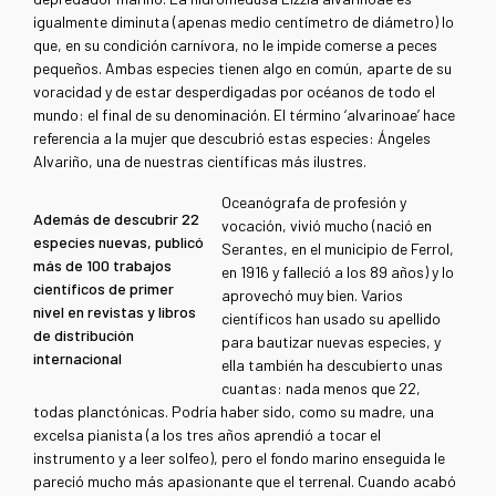
igualmente diminuta (apenas medio centímetro de diámetro) lo
que, en su condición carnívora, no le impide comerse a peces
pequeños. Ambas especies tienen algo en común, aparte de su
voracidad y de estar desperdigadas por océanos de todo el
mundo: el final de su denominación. El término ‘alvarinoae’ hace
referencia a la mujer que descubrió estas especies: Ángeles
Alvariño, una de nuestras científicas más ilustres.
Oceanógrafa de profesión y
Además de descubrir 22
vocación, vivió mucho (nació en
especies nuevas, publicó
Serantes, en el municipio de Ferrol,
más de 100 trabajos
en 1916 y falleció a los 89 años) y lo
científicos de primer
aprovechó muy bien. Varios
nivel en revistas y libros
científicos han usado su apellido
de distribución
para bautizar nuevas especies, y
internacional
ella también ha descubierto unas
cuantas: nada menos que 22,
todas planctónicas. Podría haber sido, como su madre, una
excelsa pianista (a los tres años aprendió a tocar el
instrumento y a leer solfeo), pero el fondo marino enseguida le
pareció mucho más apasionante que el terrenal. Cuando acabó