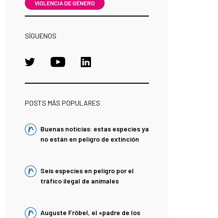
VIOLENCIA DE GÉNERO
SÍGUENOS
POSTS MÁS POPULARES
Buenas noticias: estas especies ya
no están en peligro de extinción
Seis especies en peligro por el
tráfico ilegal de animales
Auguste Fröbel, el «padre de los