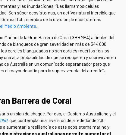
ormentas y las inundaciones. “Las llamamos células
idad. Son súper ecosistemas, un activo natural increíble que
l Grimsditch miembro de la división de ecosistemas
 el Medio Ambiente.
ue Marino de la Gran Barrera de Coral (GBRMPA) a finales del
ndo de blanqueos de gran severidad en más de 344.000
 los corales blanqueados no son corales muertos: en los
y una alta probabilidad de que se recuperen y sobrevivan en
ino de Australia en un comunicado esperanzador pero que
 es el mayor desafío para la supervivencia del arrecife”,
ran Barrera de Coral
ario un plan de choque. Por eso, el Gobierno Australiano y el
2050
,
que contempla una inversión de alrededor de 200
s a aumentar la resiliencia de este ecosistema marino y
s administraciones australianas permite aumentar el