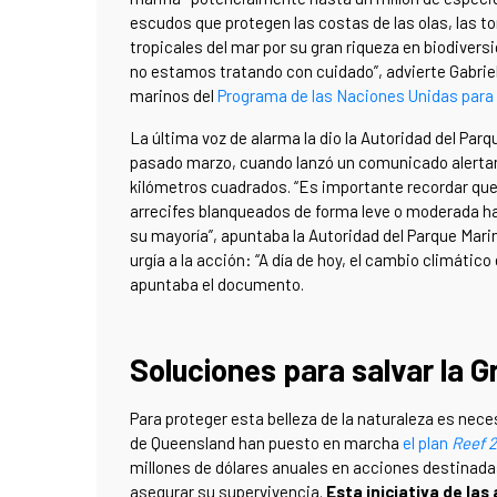
escudos que protegen las costas de las olas, las t
tropicales del mar por su gran riqueza en biodivers
no estamos tratando con cuidado”, advierte Gabrie
marinos del
Programa de las Naciones Unidas para
La última voz de alarma la dio la Autoridad del Parq
pasado marzo, cuando lanzó un comunicado alerta
kilómetros cuadrados. “Es importante recordar que
arrecifes blanqueados de forma leve o moderada ha
su mayoría”, apuntaba la Autoridad del Parque Mar
urgía a la acción: “A día de hoy, el cambio climático
apuntaba el documento.
Soluciones para salvar la G
Para proteger esta belleza de la naturaleza es neces
de Queensland han puesto en marcha
el plan
Reef 
millones de dólares anuales en acciones destinada
asegurar su supervivencia.
Esta iniciativa de la