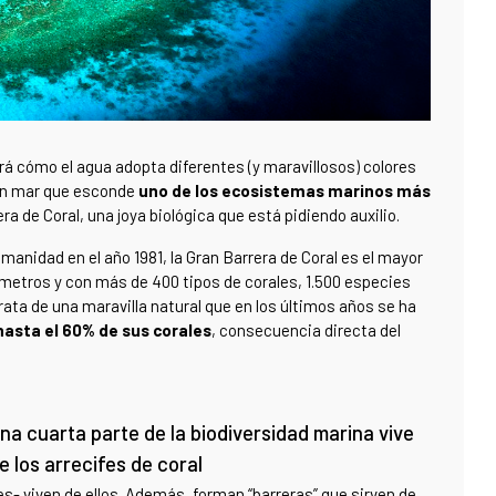
rá cómo el agua adopta diferentes (y maravillosos) colores
 un mar que esconde
uno de los ecosistemas marinos más
era de Coral, una joya biológica que está pidiendo auxilio.
nidad en el año 1981, la Gran Barrera de Coral es el mayor
ómetros y con más de 400 tipos de corales, 1.500 especies
ata de una maravilla natural que en los últimos años se ha
asta el 60% de sus corales
, consecuencia directa del
na cuarta parte de la biodiversidad marina vive
e los arrecifes de coral
- viven de ellos. Además, forman “barreras” que sirven de