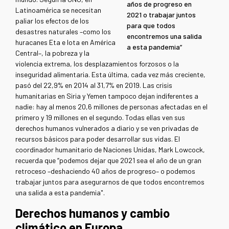
años de progreso en
Latinoamérica se necesitan
2021 o trabajar juntos
paliar los efectos de los
para que todos
desastres naturales –como los
encontremos una salida
huracanes Eta e Iota en América
a esta pandemia”
Central–, la pobreza y la
violencia extrema, los desplazamientos forzosos o la
inseguridad alimentaria. Esta última, cada vez más creciente,
pasó del 22,9% en 2014 al 31,7% en 2019. Las crisis
humanitarias en Siria y Yemen tampoco dejan indiferentes a
nadie: hay al menos 20,6 millones de personas afectadas en el
primero y 19 millones en el segundo. Todas ellas ven sus
derechos humanos vulnerados a diario y se ven privadas de
recursos básicos para poder desarrollar sus vidas. El
coordinador humanitario de Naciones Unidas, Mark Lowcock,
recuerda que “podemos dejar que 2021 sea el año de un gran
retroceso –deshaciendo 40 años de progreso– o podemos
trabajar juntos para asegurarnos de que todos encontremos
una salida a esta pandemia".
Derechos humanos y cambio
climático en Europa