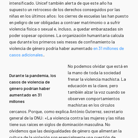
intensificado. Unicef también alerta de que este año ha
supuesto un retroceso de los derechos conseguidos por las
niñas en los últimos años: los cierres de escuelas las han puesto
en peligro de ser obligadas a contraer matrimonio o a sufrir
violencia física o sexual e, incluso, a quedar embarazadas sin
poder sopesar opciones. La organización humanitaria calcula
que durante los primeros seis meses de confinamiento la
violencia de género podría haber aumentado
en 31 millones de
casos adicionales
..
No podemos olvidar que está en
la mano de toda la sociedad
Durante la pandemia, los
frenar la violencia machista. La
casos de violencia de
educación es la clave, pero
género podrían haber
también alzar la voz cuando se
aumentado en 31
observen comportamientos
millones
machistas en los círculos
cercanos. Porque, como explica António Guterrez, secretario
general de la ONU: «La violencia contra las mujeres y las niñas
tiene sus raíces en siglos de dominación masculina. No
olvidemos que las desigualdades de género que alimentan la
cultura de la violación son esencialmente una cuestión de