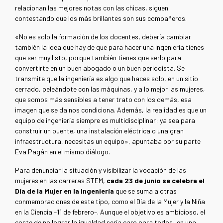
relacionan las mejores notas con las chicas, siguen
contestando que los más brillantes son sus compañeros.
«No es solo la formación de los docentes, debería cambiar
también la idea que hay de que para hacer una ingeniería tienes
que ser muy listo, porque también tienes que serlo para
convertirte en un buen abogado o un buen periodista. Se
transmite que la ingeniería es algo que haces solo, en un sitio
cerrado, peleándote con las máquinas, y a lo mejor las mujeres,
que somos más sensibles a tener trato con los demás, esa
imagen que se da nos condiciona. Además, la realidad es que un
equipo de ingeniería siempre es multidisciplinar: ya sea para
construir un puente, una instalación eléctrica o una gran
infraestructura, necesitas un equipo», apuntaba por su parte
Eva Pagán en el mismo diálogo.
Para denunciar la situación y visibilizar la vocación de las
mujeres en las carreras STEM,
cada 23 de junio se celebra el
Día de la Mujer en la Ingeniería
que se suma a otras
conmemoraciones de este tipo, como el Día de la Mujer y la Niña
en la Ciencia –11 de febrero–. Aunque el objetivo es ambicioso, el
coste de no lograr la igualdad sería caro para todos: en una