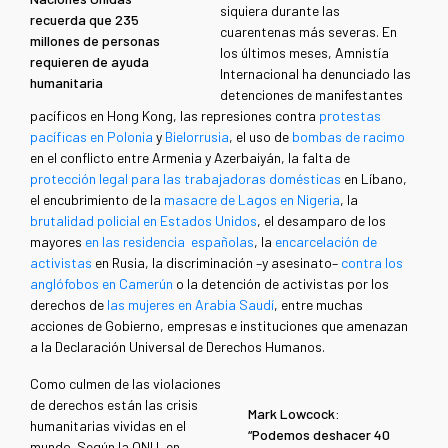
siquiera durante las
recuerda que 235
cuarentenas más severas. En
millones de personas
los últimos meses, Amnistía
requieren de ayuda
Internacional ha denunciado las
humanitaria
detenciones de manifestantes
pacíficos en Hong Kong, las represiones contra
protestas
pacíficas en Polonia
y
Bielorrusia
, el uso de
bombas de racimo
en el conflicto entre Armenia y Azerbaiyán, la falta de
protección legal para las trabajadoras domésticas
en Líbano,
el encubrimiento de la
masacre de Lagos en Nigeria
, la
brutalidad policial en Estados Unidos
, el desamparo de los
mayores
en las residencia españolas
, la
encarcelación de
activistas
en Rusia, la discriminación –y asesinato–
contra los
anglófobos en Camerún
o la detención de activistas por los
derechos de
las mujeres en Arabia Saudí
, entre muchas
acciones de Gobierno, empresas e instituciones que amenazan
a la Declaración Universal de Derechos Humanos.
Como culmen de las violaciones
de derechos están las crisis
Mark Lowcock:
humanitarias vividas en el
“Podemos deshacer 40
mundo. Según la ONU, en