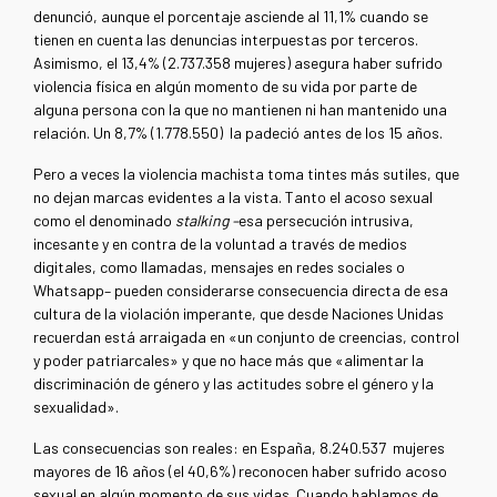
denunció, aunque el porcentaje asciende al 11,1% cuando se
tienen en cuenta las denuncias interpuestas por terceros.
Asimismo, el 13,4% (2.737.358 mujeres) asegura haber sufrido
violencia física en algún momento de su vida por parte de
alguna persona con la que no mantienen ni han mantenido una
relación. Un 8,7% (1.778.550) la padeció antes de los 15 años.
Pero a veces la violencia machista toma tintes más sutiles, que
no dejan marcas evidentes a la vista. Tanto el acoso sexual
como el denominado
stalking
–
esa persecución intrusiva,
incesante y en contra de la voluntad a través de medios
digitales, como llamadas, mensajes en redes sociales o
Whatsapp– pueden considerarse consecuencia directa de esa
cultura de la violación imperante, que desde Naciones Unidas
recuerdan está arraigada en «un conjunto de creencias, control
y poder patriarcales» y que no hace más que «alimentar la
discriminación de género y las actitudes sobre el género y la
sexualidad».
Las consecuencias son reales: en España, 8.240.537 mujeres
mayores de 16 años (el 40,6%) reconocen haber sufrido acoso
sexual en algún momento de sus vidas. Cuando hablamos de