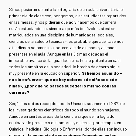
Si nos pusieran delante la fotografía de un aula universitaria el
primer día de clase con, pongamos, cien estudiantes repartidos
en las mesas, y nos pidieran que adivinásemos qué carrera
están estudiando –o, siendo algo más benévolos, si están
matriculados en una disciplina de humanidades, sociales,
ciencias de la salud o técnicas–, es probable que acertásemos
atendiendo solamente al porcentaje de alumnos y alumnos
presentes en el aula. Aunque en las últimas décadas el
imparable avance de la igualdad se ha hecho patente en casi
todos los ámbitos de la sociedad, la brecha de género sigue
muy presente en la educación superior
. Si hemos asumido –
no sin esfuerzo– que no hay colores «de niños» o «de
niñas», ¿por qué no parece suceder lo mismo con las
carreras?
Según los datos recogidos por la Unesco, solamente el 28% de
los investigadores científicos de todo el mundo son mujeres.
Aunque en ciertas áreas de la ciencia sí que se ha logrado
equiparar la presencia de hombres y mujeres –por ejemplo, en
Química, Medicina, Biología o Enfermería, donde ellas son incluso
mayoría–,
la ausencia de vocaciones femeninas en las